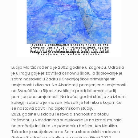
Lucija Maržić rođena je 2002. godine u Zagrebu. Odrasla
je u Pagu gdje je završila osnovnu školu, a školovanje je
zatim nastavila u Zadru u Srednjoj školi primijenjenih
umjetnosti i dizajna. Na Akademiji primijenjene umjetnosti
na Sveučilištu u Rijeci završila je preddiplomski studij
primijenjene umjetnosti. Na trećoj godini studija za izborni
kolegij izabrala je mozaik. Mozaik je tehnika s kojom će
se nastaviti baviti i na diplomskom studiju.
2021. godine u sklopu Festivala znanosti na otoku
Pašmanu u Neviđanima sudjelovala je na izradi murala
na pročelju Instituta za pomorsku baštinu Ars Nautika.
Također je sudjelovala na Sajmu studentskih radova u
Galeriji Studentskog kulturnog centra u Rijeci 2022.