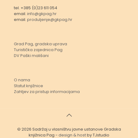
tel. +385 (0)23 611 054
email.
info@gkpag.hr
email.
produljenje@gkpag.hr
Grad Pag, gradska uprava
Turistička zajednica Pag
DV Paški mališani
O nama
Statut knjižnice
Zahtjev za pristup informacijama
© 2026 Sadržaj u vlasništvu javne ustanove Gradska
knjižnica Pag -
design & host
by TJstudio